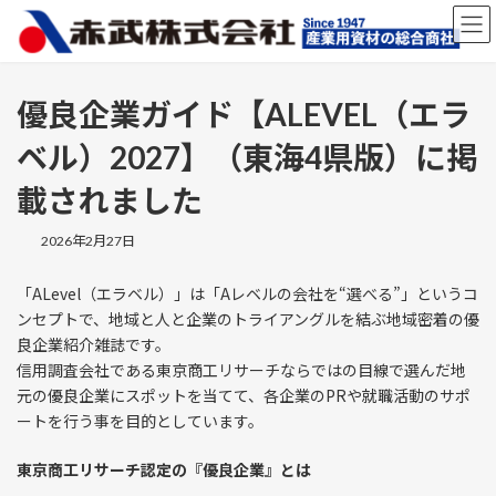
コ
ナ
ン
ビ
テ
ゲ
ン
ー
ツ
シ
優良企業ガイド【ALEVEL（エラ
へ
ョ
ス
ン
ベル）2027】（東海4県版）に掲
キ
に
ッ
移
載されました
プ
動
2026年2月27日
「ALevel（エラベル）」は「Aレベルの会社を“選べる”」というコ
ンセプトで、地域と人と企業のトライアングルを結ぶ地域密着の優
良企業紹介雑誌です。
信用調査会社である東京商工リサーチならではの目線で選んだ地
元の優良企業にスポットを当てて、各企業のPRや就職活動のサポ
ートを行う事を目的としています。
東京商工リサーチ認定の『優良企業』とは