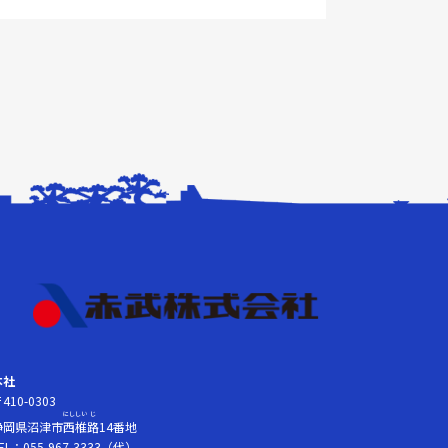
本社
410-0303
にし
しい
じ
静岡県沼津市
西
椎
路
14番地
EL：055-967-3333（代）