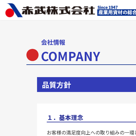
コ
ナ
ン
ビ
テ
ゲ
ン
ー
ツ
シ
へ
ョ
会社情報
ス
ン
COMPANY
キ
に
ッ
移
プ
動
品質方針
１．基本理念
お客様の満足度向上への取り組みの一環とし